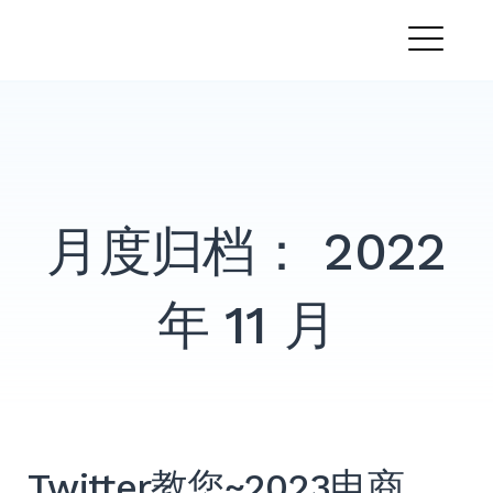
跳
PandaMobo营销学院
转
菜
到
内
单
容
月度归档：
2022
年 11 月
Twitter教您~2023电商