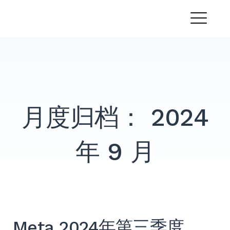
跳
PandaMobo营销学院
转
菜
到
内
单
容
月度归档：
2024
年 9 月
Meta 2024年第三季度