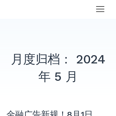
跳
PandaMobo营销学院
转
菜
到
内
单
容
月度归档：
2024
年 5 月
金融广告新规！8月1日