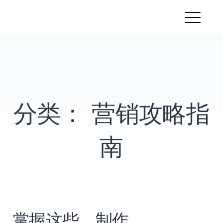
跳
PandaMobo营销学院
转
菜
到
内
单
容
分类：
营销攻略指
南
掌握这些，制作