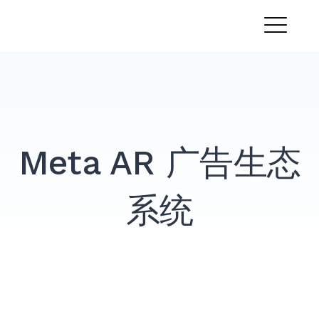
跳
PandaMobo营销学院
转
菜
到
内
单
容
Meta AR 广告生态
系统