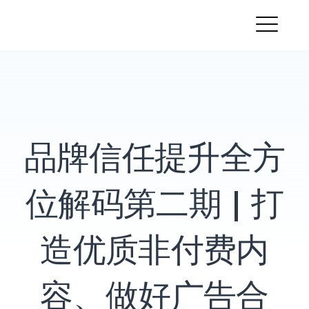
跳
PandaMobo营销学院
转
菜
到
内
单
容
品牌信任提升全方
位解码第二期 | 打
造优质非付费内
容、做好广告合