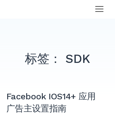
跳
PandaMobo营销学院
转
菜
到
内
单
容
标签：
SDK
Facebook IOS14+ 应用
广告主设置指南