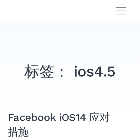
跳
PandaMobo营销学院
转
菜
到
内
单
容
标签：
ios4.5
Facebook iOS14 应对
措施