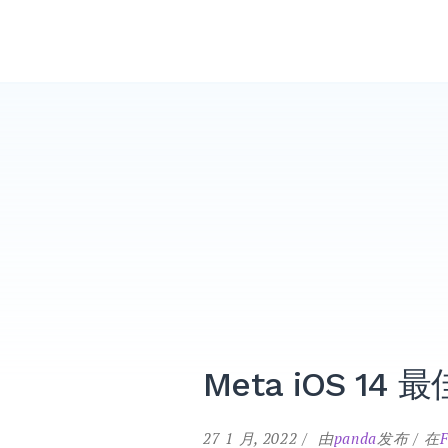
跳
PandaMobo营销学院
转
到
内
容
Meta iOS 1
27 1 月, 2022
由
panda
发布
在