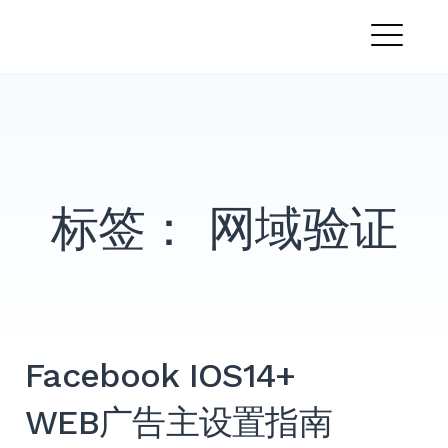
跳
PandaMobo营销学院
转
菜
到
内
单
容
标签：
网域验证
Facebook IOS14+
WEB广告主设置指南