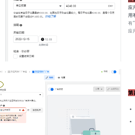
应
用
有
应
第