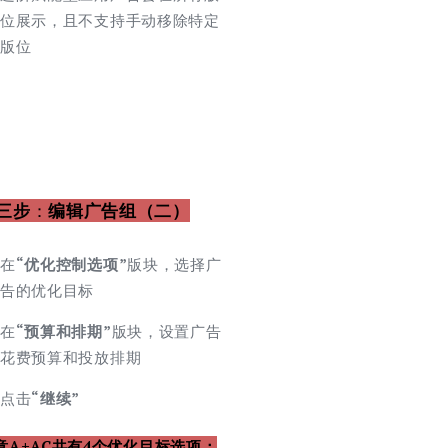
位展示，且不支持手动移除特定
版位
三步
：
编辑广告组（二）
在
“
优化控制选项
”
版块，选择广
告的优化目标
在
“
预算和排期
”
版块，设置广告
花费预算和投放排期
点击
“继续”
意
A+AC共有4个优化目标选项：