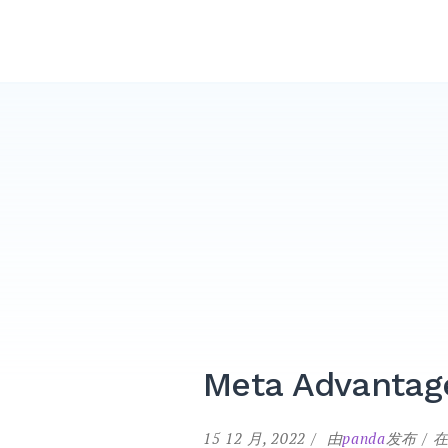
跳
PandaMobo营销学院
转
到
内
容
Meta Advanta
15 12 月, 2022
由
panda
发布