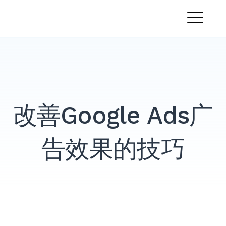
跳
PandaMobo营销学院
转
菜
到
内
单
容
改善Google Ads广
告效果的技巧