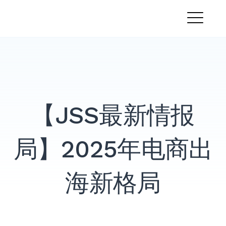
跳
PandaMobo营销学院
转
菜
到
内
单
容
【JSS最新情报
局】2025年电商出
海新格局